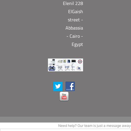
Elenil 228
ElGaish
street -
Abbassia
- Cairo -
Egypt
Need help? Our team is just a message away