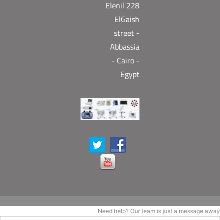
Elenil 228
ElGaish
street -
Abbassia
- Cairo -
Egypt
Need help? Our team is just a message away