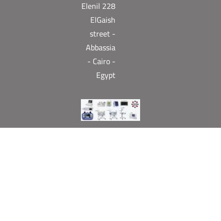
Elenil 228
ElGaish
street -
Abbassia
- Cairo -
Egypt
Need help? Our team is just a message away