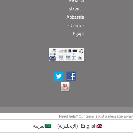
ElGaish
street -
Abbassia
- Cairo -
Egypt
Need help? Our team is just a message away
English
(
الإنجليزية
)
العربية