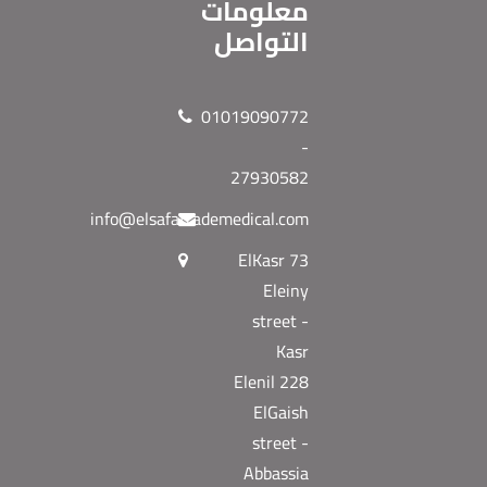
معلومات
التواصل
01019090772
-
27930582
info@elsafatrademedical.com
73 ElKasr
Eleiny
street -
Kasr
Elenil 228
ElGaish
street -
Abbassia