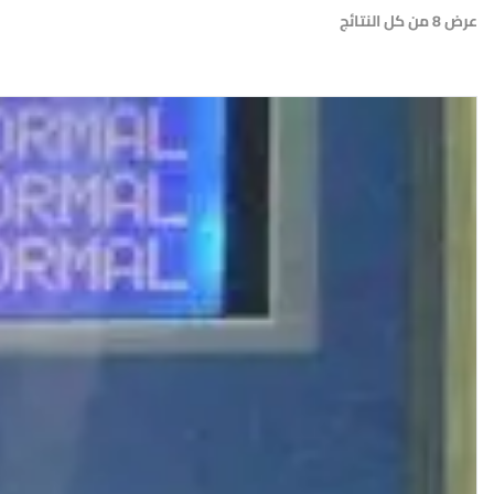
عرض ⁦8⁩ من كل النتائج