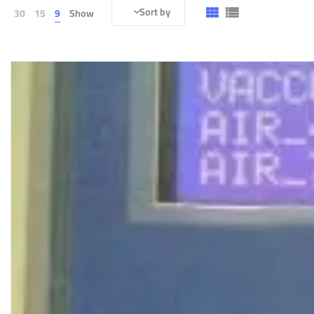
Sort by
30
15
9
Show