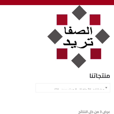
منتجاتنا
عرض ⁦3⁩ من كل النتائج