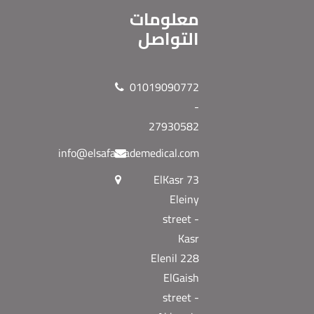
معلومات
التواصل
01019090772
-
27930582
info@elsafatrademedical.com
73 ElKasr
Eleiny
street -
Kasr
Elenil 228
ElGaish
street -