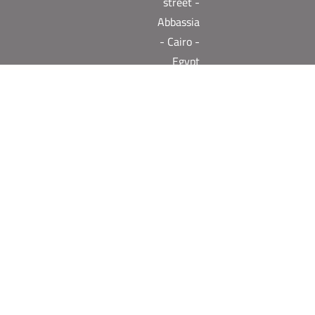
street -
Abbassia
- Cairo -
Egypt
Need help? Our team is just a message away
الإنجليزية
English
العربية
)
(