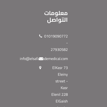
معلومات
التواصل
01019090772
-
27930582
info@elsafatrademedical.com
73 ElKasr
Eleiny
street -
Kasr
Elenil 228
ElGaish