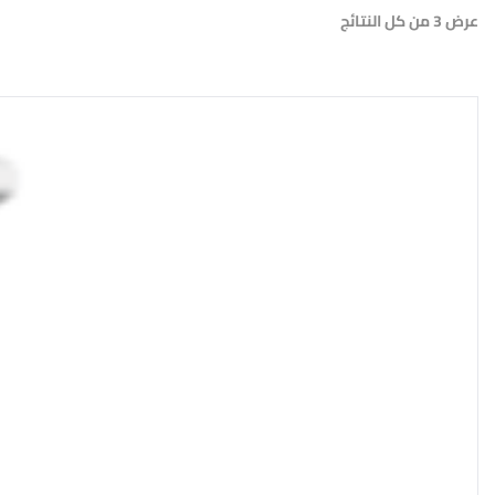
عرض ⁦3⁩ من كل النتائج