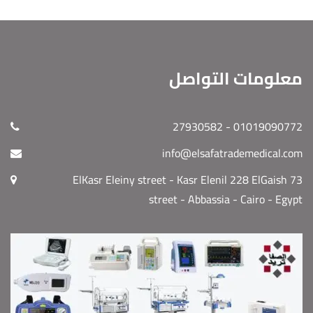
معلومات التواصل
01019090772 - 27930582
info@elsafatrademedical.com
73 ElKasr Eleiny street - Kasr Elenil 228 ElGaish
street - Abbassia - Cairo - Egypt