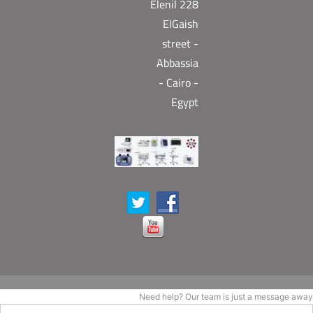
Elenil 228
ElGaish
street -
Abbassia
- Cairo -
Egypt
Need help? Our team is just a message away