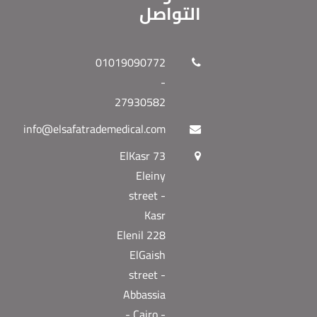
التواصل
01019090772
-
27930582
info@elsafatrademedical.com
73 ElKasr
Eleiny
street -
Kasr
Elenil 228
ElGaish
street -
Abbassia
- Cairo -