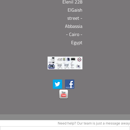
Elenil 228
ElGaish
street -
Abbassia
- Cairo -
Egypt
Need help? Our team is just a message away