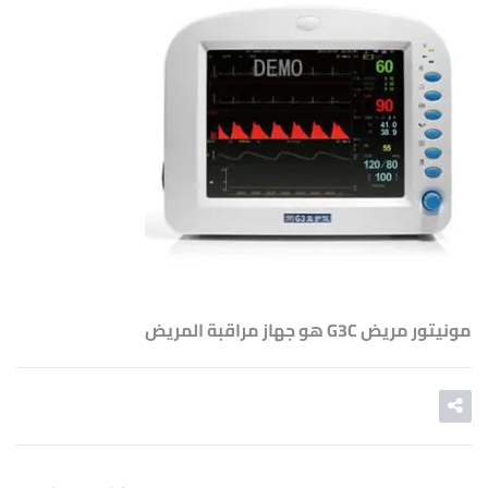
مونيتور مريض G3C هو جهاز مراقبة المريض