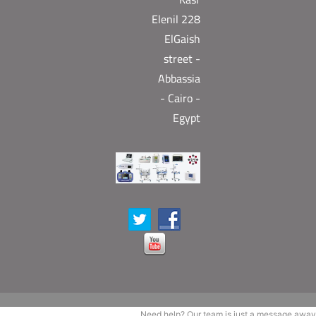
Elenil 228
ElGaish
street -
Abbassia
- Cairo -
Egypt
Need help? Our team is just a message away