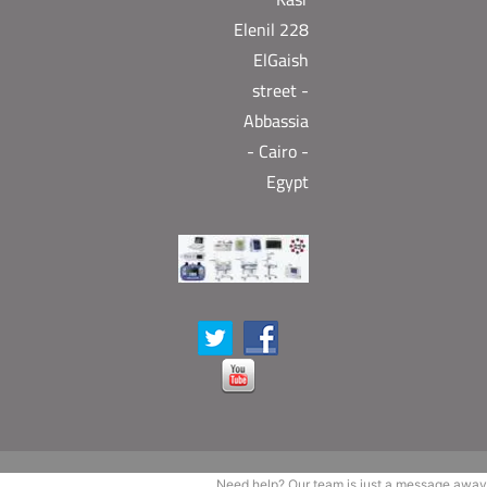
Elenil 228
ElGaish
street -
Abbassia
- Cairo -
Egypt
Need help? Our team is just a message away