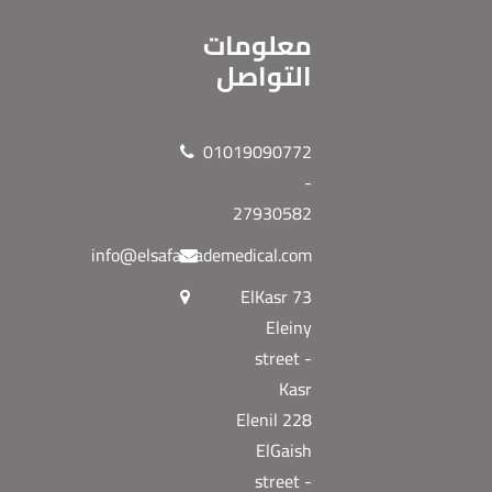
معلومات
التواصل
01019090772
-
27930582
info@elsafatrademedical.com
73 ElKasr
Eleiny
street -
Kasr
Elenil 228
ElGaish
street -