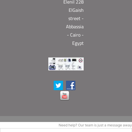
Elenil 228
ElGaish
street -
Abbassia
- Cairo -
Egypt
Need help? Our team is just a message away