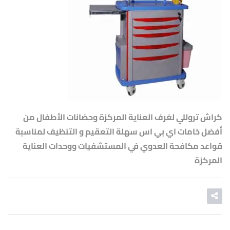
كراش تروللي لغرف العناية المركزة وحضانات الأطفال من
أفضل خامات اي بي اس سهلة التعقيم و التنظيف لمناسبة
قواعد مكافحة العدوي في المستشفيات ووحدات العناية
المركزة