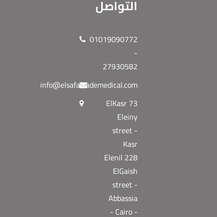
التواصل
01019090772
-
27930582
info@elsafatrademedical.com
73 ElKasr
Eleiny
street -
Kasr
Elenil 228
ElGaish
street -
Abbassia
- Cairo -