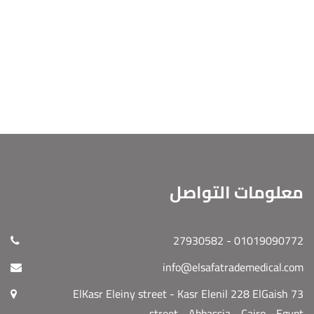
معلومات التواصل
01019090772 - 27930582
info@elsafatrademedical.com
73 ElKasr Eleiny street - Kasr Elenil 228 ElGaish
street - Abbassia - Cairo - Egypt