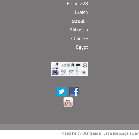
Elenil 228
ElGaish
street -
Abbassia
- Cairo -
Egypt
Need help? Our team is just a message away