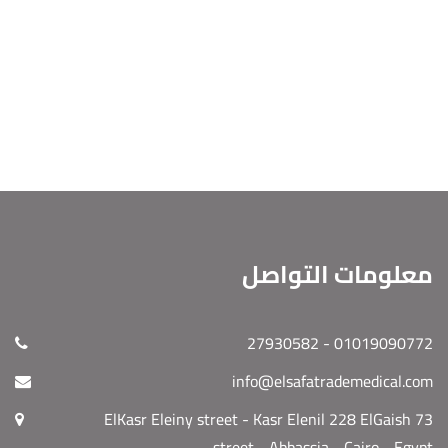
معلومات التواصل
01019090772 - 27930582
info@elsafatrademedical.com
73 ElKasr Eleiny street - Kasr Elenil 228 ElGaish
street - Abbassia - Cairo - Egypt