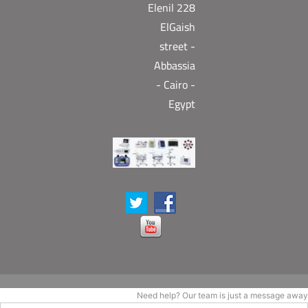
Elenil 228
ElGaish
street -
Abbassia
- Cairo -
Egypt
Need help? Our team is just a message away